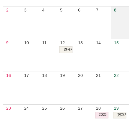
2
3
4
5
6
7
8
9
10
11
12
13
14
15
[인재개발원] 취트키 밋업: 금융감독원 선배님이 
16
17
18
19
20
21
22
23
24
25
26
27
28
29
2026 한국여성연구원
[인재개발원