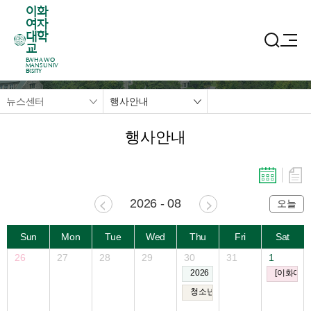
이화
여자
대학
교
EWHA WO
MANS UNIV
ERSITY
뉴스센터
행사안내
행사안내
2026 - 08
오늘
Sun
Mon
Tue
Wed
Thu
Fri
Sat
26
27
28
29
30
31
1
2026 이화과학페스티벌
[이화여자
청소년과 일반인을 위한 이화여대