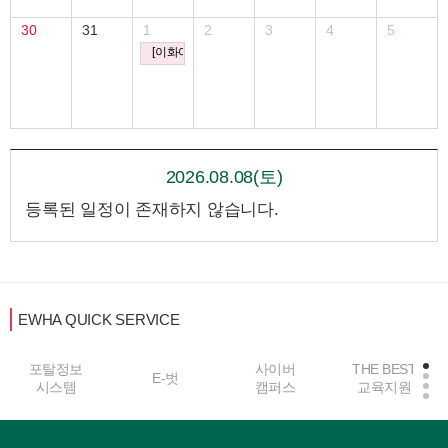
30
31
1
2
3
4
5
[이화여자대학교 한국여성연구원] 제7회 이화-현우 여성과
2026.08.08(토)
등록된 일정이 존재하지 않습니다.
EWHA QUICK SERVICE
포탈정보
사이버
THE BEST
E-벗
시스템
캠퍼스
교육지원