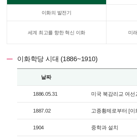
이화의 발전기
세계 최고를 향한 혁신 이화
미래
이화학당 시대 (1886~1910)
날짜
1886.05.31
미국 북감리교 여선
1887.02
고종황제로부터 [이
1904
중학과 설치