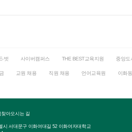
E-벗
사이버
캠퍼스
THE BEST
교육지원
중앙도
금
교원 채용
직원 채용
언어교육원
이화
맵
찾아오시는 길
특별시 서대문구 이화여대길 52 이화여자대학교